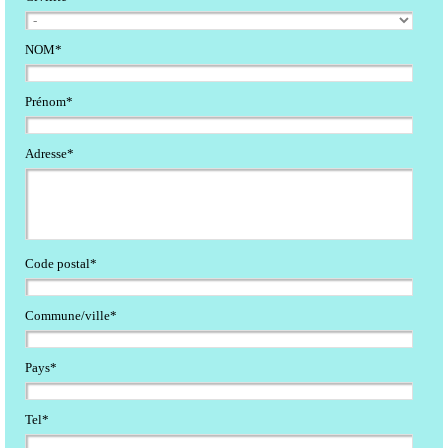
NOM*
Prénom*
Adresse*
Code postal*
Commune/ville*
Pays*
Tel*