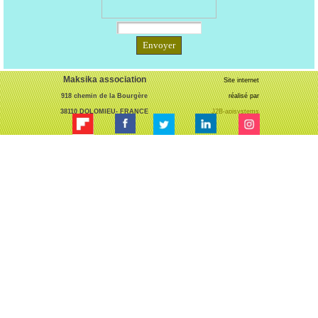
Maksika association
Site internet
918 chemin de la Bourgère
réalisé par
38110 DOLOMIEU- FRANCE
J2B-apisystems