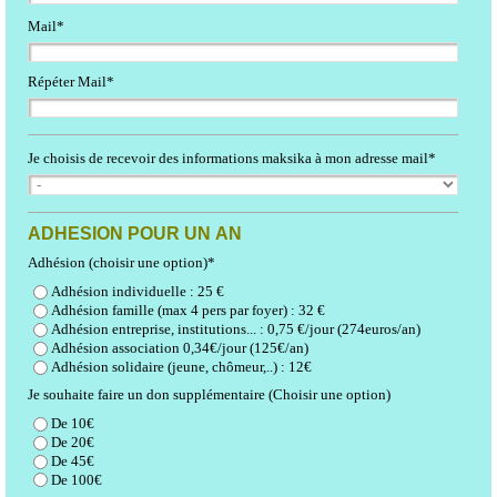
Mail*
Répéter Mail*
Je choisis de recevoir des informations maksika à mon adresse mail*
ADHESION POUR UN AN
Adhésion (choisir une option)*
Adhésion individuelle : 25 €
Adhésion famille (max 4 pers par foyer) : 32 €
Adhésion entreprise, institutions... : 0,75 €/jour (274euros/an)
Adhésion association 0,34€/jour (125€/an)
Adhésion solidaire (jeune, chômeur,..) : 12€
Je souhaite faire un don supplémentaire (Choisir une option)
De 10€
De 20€
De 45€
De 100€