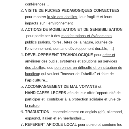
conférences...
VISITE DE RUCHES PEDAGOGIQUES CONNECTEES
,
pour montrer
la vie des abeilles
, leur fragilité et leurs
impacts sur l 'environnement
ACTIONS DE MOBILISATION ET DE SENSIBILISATION
pour participer à des
manifestations et événements
publics
(salons, foires, fêtes de la nature, journée de
l'environnement, semaine développement durable, ...)
DEVELOPPEMENT TECHNOLOGIQUE
pour
créer et
améliorer des outils, systèmes et solutions au services
des abeille
s, des
personnes en difficulté et en situation de
handica
p qui veulent "brasser de
l'abeille
" et faire de
l'apiculture
...
ACCOMPAGNEMENT DE MAL VOYANTS et
HANDICAPES LEGERS
afin de leur offrir l'opportunité de
participer et contribuer à la
protection solidaire et unie de
la nature
TRADUCTION
: essentiellement en anglais (gb), allemand,
espagnol, italien et en néerlandais...
REFERENT APICOLE LOCAL
pour suivre et conduire les